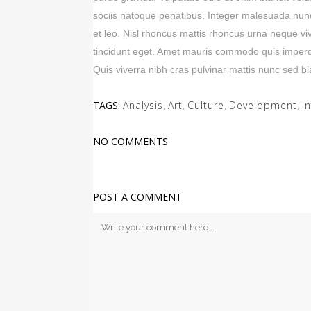
sociis natoque penatibus. Integer malesuada nu
et leo. Nisl rhoncus mattis rhoncus urna neque vive
tincidunt eget. Amet mauris commodo quis imperd
Quis viverra nibh cras pulvinar mattis nunc sed bla
TAGS:
Analysis
,
Art
,
Culture
,
Development
,
I
NO COMMENTS
POST A COMMENT