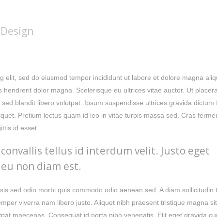
 Design
g elit, sed do eiusmod tempor incididunt ut labore et dolore magna aliq
is hendrerit dolor magna. Scelerisque eu ultrices vitae auctor. Ut placera
 sed blandit libero volutpat. Ipsum suspendisse ultrices gravida dictum 
 aliquet. Pretium lectus quam id leo in vitae turpis massa sed. Cras ferm
ttis id esset.
convallis tellus id interdum velit. Justo eget
eu non diam est.
ilisis sed odio morbi quis commodo odio aenean sed. A diam sollicitudin
emper viverra nam libero justo. Aliquet nibh praesent tristique magna si
utpat maecenas. Consequat id porta nibh venenatis. Elit eget gravida c