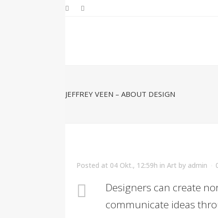
JEFFREY VEEN – ABOUT DESIGN
Posted at 04 Okt., 12:59h
in
Art
by
admin
Designers can create nor
communicate ideas thro