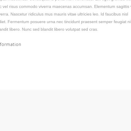
nc vel risus commodo viverra maecenas accumsan. Elementum sagittis 
rra. Nascetur ridiculus mus mauris vitae ultricies leo. Id faucibus nisl
iet. Fermentum posuere urna nec tincidunt praesent semper feugiat ni
ndit libero. Nunc sed blandit libero volutpat sed cras.
nformation