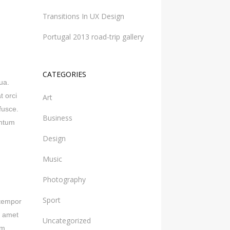
Transitions In UX Design
Portugal 2013 road-trip gallery
CATEGORIES
ua.
t orci
Art
fusce.
Business
entum
Design
Music
Photography
Sport
 tempor
t amet
Uncategorized
um