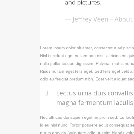
and pictures.
— Jeffrey Veen – About
Lorem ipsum dolor sit amet, consectetur adipiscin
Nisl tincidunt eget nullam non nisi. Ultricies mi qu
nulla pellentesque dignissim. Pulvinar mattis nunc
Risus nullam eget felis eget. Sed felis eget velit
odio eu feugiat pretium nibh. Eget velit aliquet sagi
Lectus urna duis convallis 
magna fermentum iaculis 
Nec ultrices dui sapien eget mi proin sed. Eu fac
id eu nisl nunc. Tortor posuere ac ut consequat s
purus gravida. Vulputate odio ut enim blandit vol