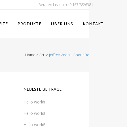
Beraten lassen:
+49 163 7826381
EITE
PRODUKTE
ÜBER UNS
KONTAKT
Home
>
Art
>
Jeffrey Veen – About Design
NEUESTE BEITRÄGE
Hello world!
Hello world!
Hello world!