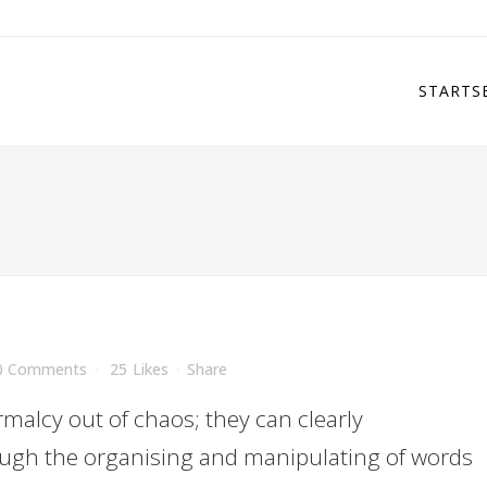
STARTS
0 Comments
25
Likes
Share
malcy out of chaos; they can clearly
ugh the organising and manipulating of words